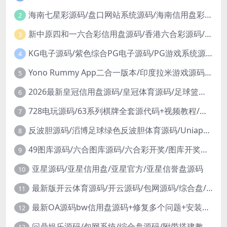
海南七星彩源码/盘口网站系统源码/海南信用盘彩票源码(奖虫高速运营版)
2
新中原四和一六合彩信用盘源码/香港六合彩源码/澳门六合彩源码
3
KG电子源码/紫色综合PG电子源码/PG游戏系统源码/棋牌捕鱼无需接口无需买分
4
Yono Rummy App二合一版本/印度拉米游戏源码/印度Rummy源码/H5印度棋牌源码
5
2026最新皇冠信用盘源码/皇冠体育源码/足球篮球体育盘/多语言信用盘/1:1复刻官网版本/世界杯下注
6
728电玩源码/63系列棋牌全套源代码+视频教程/修复版
7
反波胆源码/滔博足球绿色反波胆体育源码/Uniapp双语言反波胆系统源码
8
49图库源码/六合图库源码/六合彩开奖/图库开奖源码/直播开奖
9
亚星源码/亚星信用盘/亚星官方/亚星信誉盘源码
10
最新版开云体育源码/开云源码/包网源码/综合盘/带本地彩票
11
最新OA源码bw信用盘源码+修复多个问题+安装视频教程
12
问鼎娱乐源码/包网系统/综合盘源码/附带搭建教程/全开源
13