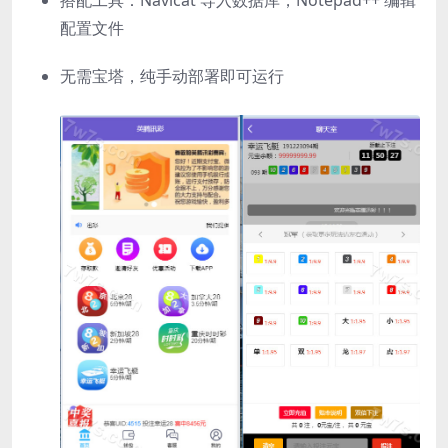
配置文件
无需宝塔，纯手动部署即可运行