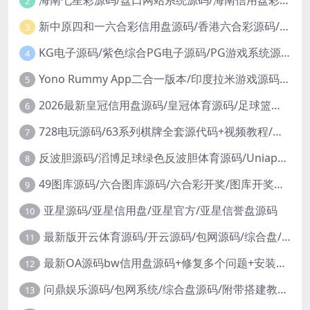
海南七星彩源码/盘口网站系统源码/海南信用盘彩票源码(奖虫高速运营版)
2
新中原四和一六合彩信用盘源码/香港六合彩源码/澳门六合彩源码
3
KG电子源码/紫色综合PG电子源码/PG游戏系统源码/棋牌捕鱼无需接口无需买分
4
Yono Rummy App二合一版本/印度拉米游戏源码/印度Rummy源码/H5印度棋牌源码
5
2026最新皇冠信用盘源码/皇冠体育源码/足球篮球体育盘/多语言信用盘/1:1复刻官网版本/世界杯下注
6
728电玩源码/63系列棋牌全套源代码+视频教程/修复版
7
反波胆源码/滔博足球绿色反波胆体育源码/Uniapp双语言反波胆系统源码
8
49图库源码/六合图库源码/六合彩开奖/图库开奖源码/直播开奖
9
亚星源码/亚星信用盘/亚星官方/亚星信誉盘源码
10
最新版开云体育源码/开云源码/包网源码/综合盘/带本地彩票
11
最新OA源码bw信用盘源码+修复多个问题+安装视频教程
12
问鼎娱乐源码/包网系统/综合盘源码/附带搭建教程/全开源
13