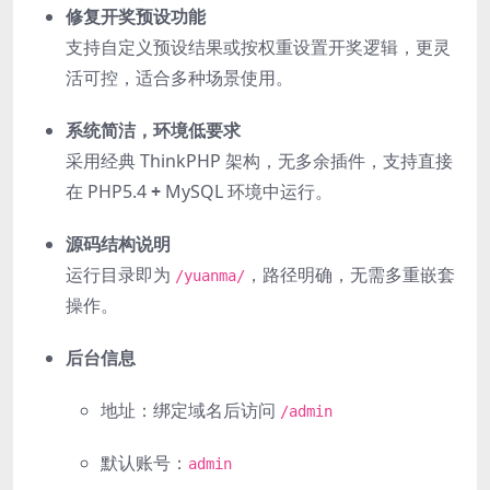
修复开奖预设功能
支持自定义预设结果或按权重设置开奖逻辑，更灵
活可控，适合多种场景使用。
系统简洁，环境低要求
采用经典 ThinkPHP 架构，无多余插件，支持直接
在 PHP5.4
+
MySQL 环境中运行。
源码结构说明
运行目录即为
，路径明确，无需多重嵌套
/yuanma/
操作。
后台信息
地址：绑定域名后访问
/admin
默认账号：
admin