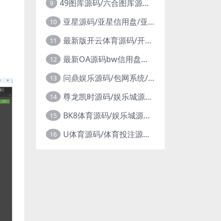
49图库源码/六合图库源码/六合彩开奖/图库开奖源码/直播开奖
9
亚星源码/亚星信用盘/亚星官方/亚星信誉盘源码
10
最新版开云体育源码/开云源码/包网源码/综合盘/带本地彩票
11
最新OA源码bw信用盘源码+修复多个问题+安装视频教程
12
问鼎娱乐源码/包网系统/综合盘源码/附带搭建教程/全开源
13
尊龙凯时源码/娱乐城源码/包网源码/多语言系统/运营版
14
BK8体育源码/娱乐城源码/包网系统/综合盘源码/多语言系统
15
U体育源码/体育投注源码/包网源码/综合盘源码/体育直播/上百款彩票玩法
16