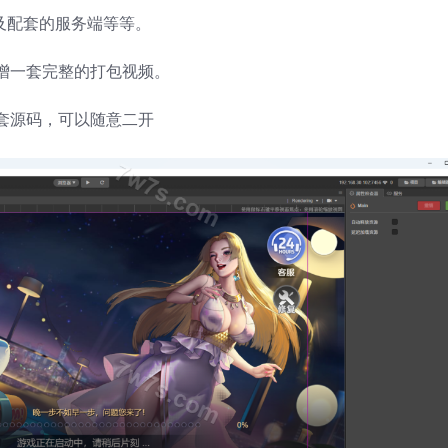
以及配套的服务端等等。
增一套完整的打包视频。
套源码，可以随意二开