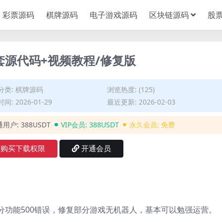
彩票源码
棋牌源码
电子游戏源码
区块链源码
股
全套源代码+视频教程/修复版
分类:
棋牌源码
浏览热度: (125)
间: 2026-01-29
最近更新: 2026-02-03
通用户:
388USDT
VIP会员:
388USDT
永久会员:
免费
购买下载权限
开通会员
分功能500错误，修复部分游戏无机器人，基本可以勉强运营。