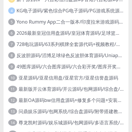
KG电子源码/紫色综合PG电子源码/PG游戏系统源码/棋牌捕鱼无需接口无需买分
4
Yono Rummy App二合一版本/印度拉米游戏源码/印度Rummy源码/H5印度棋牌源码
5
2026最新皇冠信用盘源码/皇冠体育源码/足球篮球体育盘/多语言信用盘/1:1复刻官网版本/世界杯下注
6
728电玩源码/63系列棋牌全套源代码+视频教程/修复版
7
反波胆源码/滔博足球绿色反波胆体育源码/Uniapp双语言反波胆系统源码
8
49图库源码/六合图库源码/六合彩开奖/图库开奖源码/直播开奖
9
亚星源码/亚星信用盘/亚星官方/亚星信誉盘源码
10
最新版开云体育源码/开云源码/包网源码/综合盘/带本地彩票
11
最新OA源码bw信用盘源码+修复多个问题+安装视频教程
12
问鼎娱乐源码/包网系统/综合盘源码/附带搭建教程/全开源
13
尊龙凯时源码/娱乐城源码/包网源码/多语言系统/运营版
14