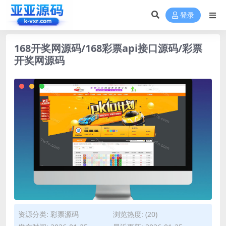
登录
168开奖网源码/168彩票api接口源码/彩票
开奖网源码
资源分类:
彩票源码
浏览热度: (20)