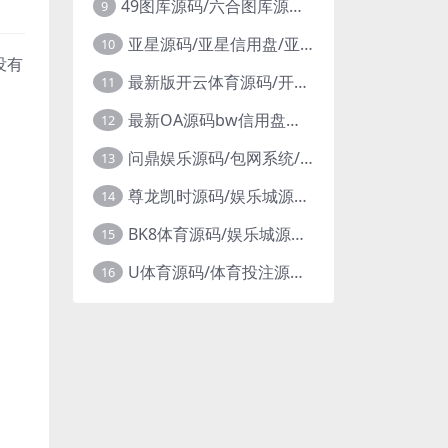
49图库源码/六合图库源码/六合彩开奖/图库开奖源码/直播开奖
9
亚星源码/亚星信用盘/亚星官方/亚星信誉盘源码
10
没有
最新版开云体育源码/开云源码/包网源码/综合盘/带本地彩票
11
最新OA源码bw信用盘源码+修复多个问题+安装视频教程
12
问鼎娱乐源码/包网系统/综合盘源码/附带搭建教程/全开源
13
尊龙凯时源码/娱乐城源码/包网源码/多语言系统/运营版
14
BK8体育源码/娱乐城源码/包网系统/综合盘源码/多语言系统
15
U体育源码/体育投注源码/包网源码/综合盘源码/体育直播/上百款彩票玩法
16