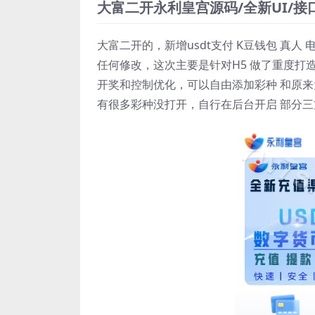
大富二开永利皇宫源码/全新UI/接
大富二开的，新增usdt支付 K豆钱包 真人 
任何修改，这次主要是针对H5 做了重度打
开奖和控制优化，可以自由添加彩种 和原来
有很多彩种没打开，自行在后台开启 部分