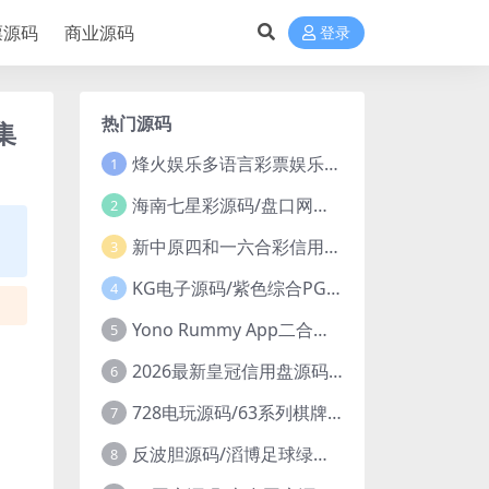
票源码
商业源码
登录
热门源码
集
烽火娱乐多语言彩票娱乐城源码/TG娱乐城+系统彩+活动返水+聊天室28游戏+IM即时通讯+合买跟单+机器人发单
1
海南七星彩源码/盘口网站系统源码/海南信用盘彩票源码(奖虫高速运营版)
2
新中原四和一六合彩信用盘源码/香港六合彩源码/澳门六合彩源码
3
KG电子源码/紫色综合PG电子源码/PG游戏系统源码/棋牌捕鱼无需接口无需买分
4
Yono Rummy App二合一版本/印度拉米游戏源码/印度Rummy源码/H5印度棋牌源码
5
2026最新皇冠信用盘源码/皇冠体育源码/足球篮球体育盘/多语言信用盘/1:1复刻官网版本/世界杯下注
6
728电玩源码/63系列棋牌全套源代码+视频教程/修复版
7
反波胆源码/滔博足球绿色反波胆体育源码/Uniapp双语言反波胆系统源码
8