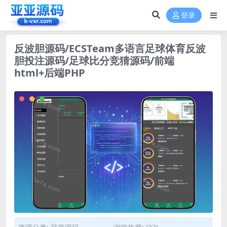
登录
反波胆源码/ECSTeam多语言足球体育反波
胆投注源码/足球比分竞猜源码/前端
html+后端PHP