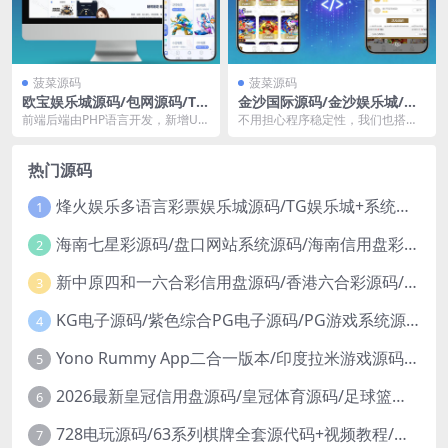
菠菜源码
菠菜源码
欧宝娱乐城源码/包网源码/TG
金沙国际源码/金沙娱乐城/包
游戏API接口厂商/新增USDT
网系统/综合盘源码/附带视频
前端后端由PHP语言开发，新增US
不用担心程序稳定性，我们也搭建
通道/附搭建教程
搭建教程
DT虚拟币充值和提县通道，简体字
了几十套，都很稳定！ 这一套系统
+繁体字 需要...
前后端源码全开源，...
热门源码
烽火娱乐多语言彩票娱乐城源码/TG娱乐城+系统彩+活动返水+聊天室28游戏+IM即时通讯+合买跟单+机器人发单
1
海南七星彩源码/盘口网站系统源码/海南信用盘彩票源码(奖虫高速运营版)
2
新中原四和一六合彩信用盘源码/香港六合彩源码/澳门六合彩源码
3
KG电子源码/紫色综合PG电子源码/PG游戏系统源码/棋牌捕鱼无需接口无需买分
4
Yono Rummy App二合一版本/印度拉米游戏源码/印度Rummy源码/H5印度棋牌源码
5
2026最新皇冠信用盘源码/皇冠体育源码/足球篮球体育盘/多语言信用盘/1:1复刻官网版本/世界杯下注
6
728电玩源码/63系列棋牌全套源代码+视频教程/修复版
7