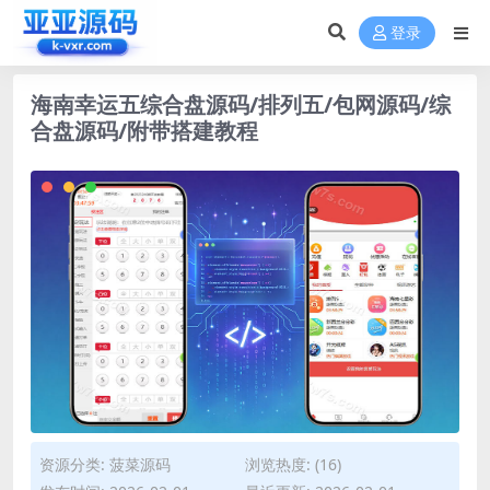
登录
海南幸运五综合盘源码/排列五/包网源码/综
合盘源码/附带搭建教程
资源分类:
菠菜源码
浏览热度: (16)