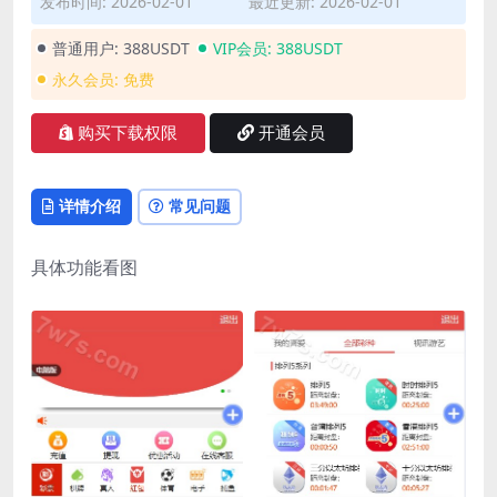
发布时间: 2026-02-01
最近更新: 2026-02-01
普通用户:
388USDT
VIP会员:
388USDT
永久会员:
免费
购买下载权限
开通会员
详情介绍
常见问题
具体功能看图