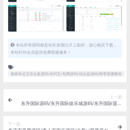
本站所有源码都是站长亲测过才上架的，放心购买下载，
本站针对会员提供免费搭建服务！
海南幸运五综合盘源码/排列五/包网源码/综合盘源码/附带搭建教程
上一篇
东升国际源码/东升国际娱乐城源码/东升国际菠菜
源码/东升国际综合盘源码/东升国际APP
下一篇