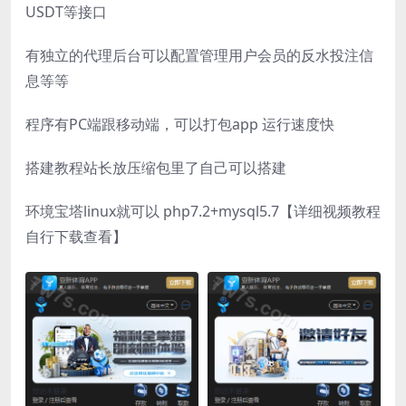
USDT等接口
有独立的代理后台可以配置管理用户会员的反水投注信
息等等
程序有PC端跟移动端，可以打包app 运行速度快
搭建教程站长放压缩包里了自己可以搭建
环境宝塔linux就可以 php7.2+mysql5.7【详细视频教程
自行下载查看】