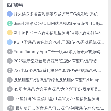
热门源码
烽火娱乐多语言彩票娱乐城源码/TG娱乐城+系统彩+活动返水+聊天室28游戏+IM即时通讯+合买跟单+机器人发单
1
海南七星彩源码/盘口网站系统源码/海南信用盘彩票源码(奖虫高速运营版)
2
新中原四和一六合彩信用盘源码/香港六合彩源码/澳门六合彩源码
3
KG电子源码/紫色综合PG电子源码/PG游戏系统源码/棋牌捕鱼无需接口无需买分
4
Yono Rummy App二合一版本/印度拉米游戏源码/印度Rummy源码/H5印度棋牌源码
5
2026最新皇冠信用盘源码/皇冠体育源码/足球篮球体育盘/多语言信用盘/1:1复刻官网版本/世界杯下注
6
728电玩源码/63系列棋牌全套源代码+视频教程/修复版
7
反波胆源码/滔博足球绿色反波胆体育源码/Uniapp双语言反波胆系统源码
8
49图库源码/六合图库源码/六合彩开奖/图库开奖源码/直播开奖
9
亚星源码/亚星信用盘/亚星官方/亚星信誉盘源码
10
最新版开云体育源码/开云源码/包网源码/综合盘/带本地彩票
11