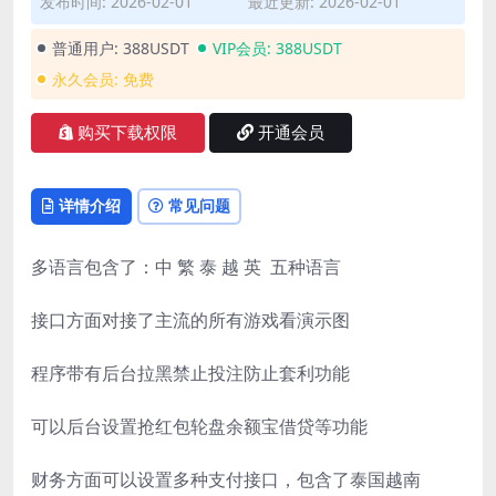
发布时间: 2026-02-01
最近更新: 2026-02-01
普通用户:
388USDT
VIP会员:
388USDT
永久会员:
免费
购买下载权限
开通会员
详情介绍
常见问题
多语言包含了：中 繁 泰 越 英 五种语言
接口方面对接了主流的所有游戏看演示图
程序带有后台拉黑禁止投注防止套利功能
可以后台设置抢红包轮盘余额宝借贷等功能
财务方面可以设置多种支付接口，包含了泰国越南