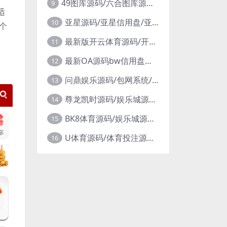
49图库源码/六合图库源码/六合彩开奖/图库开奖源码/直播开奖
9
适
亚星源码/亚星信用盘/亚星官方/亚星信誉盘源码
10
几个
最新版开云体育源码/开云源码/包网源码/综合盘/带本地彩票
11
最新OA源码bw信用盘源码+修复多个问题+安装视频教程
12
问鼎娱乐源码/包网系统/综合盘源码/附带搭建教程/全开源
13
尊龙凯时源码/娱乐城源码/包网源码/多语言系统/运营版
14
BK8体育源码/娱乐城源码/包网系统/综合盘源码/多语言系统
15
U体育源码/体育投注源码/包网源码/综合盘源码/体育直播/上百款彩票玩法
16