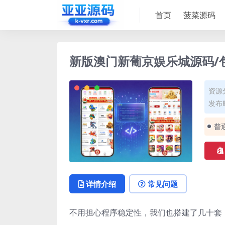
首页
菠菜源码
新版澳门新葡京娱乐城源码/
资源
发布时
普
详情介绍
常见问题
不用担心程序稳定性，我们也搭建了几十套