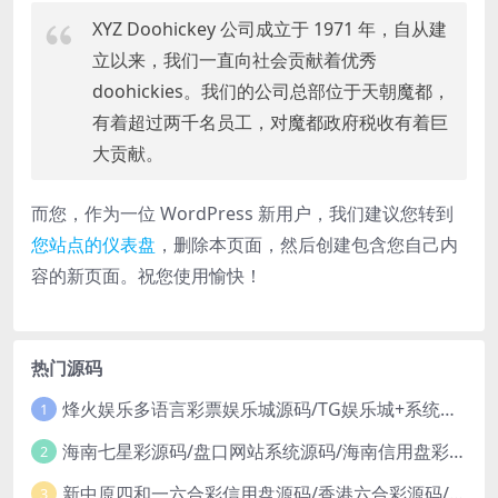
XYZ Doohickey 公司成立于 1971 年，自从建
立以来，我们一直向社会贡献着优秀
doohickies。我们的公司总部位于天朝魔都，
有着超过两千名员工，对魔都政府税收有着巨
大贡献。
而您，作为一位 WordPress 新用户，我们建议您转到
您站点的仪表盘
，删除本页面，然后创建包含您自己内
容的新页面。祝您使用愉快！
热门源码
烽火娱乐多语言彩票娱乐城源码/TG娱乐城+系统彩+活动返水+聊天室28游戏+IM即时通讯+合买跟单+机器人发单
1
海南七星彩源码/盘口网站系统源码/海南信用盘彩票源码(奖虫高速运营版)
2
新中原四和一六合彩信用盘源码/香港六合彩源码/澳门六合彩源码
3