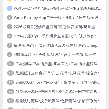
KG电子源码/紫色综合PG电子源码/PG游戏系统源码/棋牌捕鱼无需接口无需买分
4
Yono Rummy App二合一版本/印度拉米游戏源码/印度Rummy源码/H5印度棋牌源码
5
2026最新皇冠信用盘源码/皇冠体育源码/足球篮球体育盘/多语言信用盘/1:1复刻官网版本/世界杯下注
6
728电玩源码/63系列棋牌全套源代码+视频教程/修复版
7
反波胆源码/滔博足球绿色反波胆体育源码/Uniapp双语言反波胆系统源码
8
49图库源码/六合图库源码/六合彩开奖/图库开奖源码/直播开奖
9
亚星源码/亚星信用盘/亚星官方/亚星信誉盘源码
10
最新版开云体育源码/开云源码/包网源码/综合盘/带本地彩票
11
最新OA源码bw信用盘源码+修复多个问题+安装视频教程
12
问鼎娱乐源码/包网系统/综合盘源码/附带搭建教程/全开源
13
尊龙凯时源码/娱乐城源码/包网源码/多语言系统/运营版
14