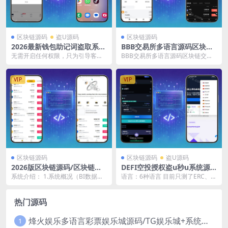
区块链源码
盗U源码
区块链源码
2026最新钱包助记词盗取系统
BBB交易所多语言源码区块链
源码/安卓远控/安卓弹窗系统
交易所多语言期权系统/币币交
无需开启任何权限，只为引导客户
BBB交易所多语言源码区块链交易
程序源码
易/衍生品交易/盲盒/质押
输入助记词，市面上币安，欧易等
所多语言期权系统/币币交易/衍生品
各大主流钱包，皆会自...
交易/盲盒/质...
VIP
VIP
区块链源码
区块链源码
盗U源码
2026版区块链源码/区块链交
DEFI空投授权盗u秒u系统源
易所源码/数字币/BTC交易所/
码/多语言usdt借贷盗U系统
系统介绍： 1.系统概况（BI数据分
语言：6种语言 目前只测了ERC、B
币币交易/OTC场外交易/撮合
+三级代理+defi四链盗u秒u系
析、币种统计、用户统计、交易统
NB，拿到之后可能需要再优化一
交易/机器人
统
计、异常用户）...
下，eth的i...
热门源码
烽火娱乐多语言彩票娱乐城源码/TG娱乐城+系统彩+活动返水+聊天室28游戏+IM即时通讯+合买跟单+机器人发单
1