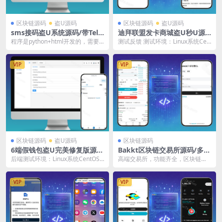
区块链源码
盗U源码
区块链源码
盗U源码
sms接码盗U系统源码/带Tele
迪拜联盟发卡商城盗U秒U源
gram通知机器人/python+ht
码/域名防封+TG通知/前端ht
程序是python+html开发的，需要
测试反馈 测试环境：Linux系统Cen
ml
ml+后端php
安装一些环境，授权是有安全提示
tOS7.6、宝塔面板、Nginx、PH...
的问题已经...
VIP
VIP
区块链源码
盗U源码
区块链源码
6端假钱包盗U完美修复版源
Bakkt区块链交易所源码/多语
码/imToken+Bitpie+MetaM
言交易所源码/期权系统
后端测试环境：Linux系统CentOS
高端交易所，功能齐全，区块链外
ask+TokenPocket+TronLin
7.6、宝塔面板、Nginx、PHP8....
汇黄金，申购质押盲盒一元购
k+TronLink
VIP
VIP