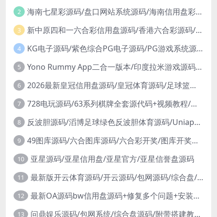
海南七星彩源码/盘口网站系统源码/海南信用盘彩票源码(奖虫高速运营版)
2
新中原四和一六合彩信用盘源码/香港六合彩源码/澳门六合彩源码
3
KG电子源码/紫色综合PG电子源码/PG游戏系统源码/棋牌捕鱼无需接口无需买分
4
Yono Rummy App二合一版本/印度拉米游戏源码/印度Rummy源码/H5印度棋牌源码
5
2026最新皇冠信用盘源码/皇冠体育源码/足球篮球体育盘/多语言信用盘/1:1复刻官网版本/世界杯下注
6
728电玩源码/63系列棋牌全套源代码+视频教程/修复版
7
反波胆源码/滔博足球绿色反波胆体育源码/Uniapp双语言反波胆系统源码
8
49图库源码/六合图库源码/六合彩开奖/图库开奖源码/直播开奖
9
亚星源码/亚星信用盘/亚星官方/亚星信誉盘源码
10
最新版开云体育源码/开云源码/包网源码/综合盘/带本地彩票
11
最新OA源码bw信用盘源码+修复多个问题+安装视频教程
12
问鼎娱乐源码/包网系统/综合盘源码/附带搭建教程/全开源
13