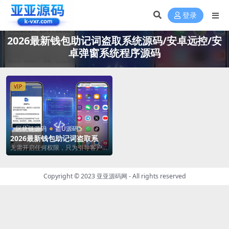
登录
2026最新钱包助记词盗取系统源码/安卓远控/安
卓弹窗系统程序源码
VIP
区块链源码
盗U源码
2026最新钱包助记词盗取系统
源码/安卓远控/安卓弹窗系统
无需开启任何权限，只为引导客户输
程序源码
入助记词，市面上币安，欧易等各大
主流钱包，皆会自...
Copyright © 2023
亚亚源码网
- All rights reserved