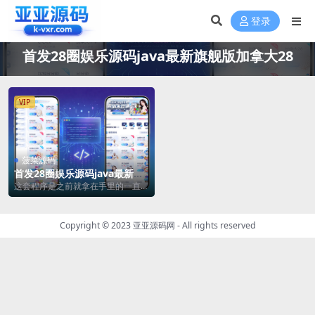
登录
首发28圈娱乐源码java最新旗舰版加拿大28
VIP
菠菜源码
首发28圈娱乐源码java最新旗
舰版加拿大28,俄勒冈28+视讯
这套程序是之前就拿在手里的一直没
接口后台可控
舍得放出来，毕竟当时也是花了3万
多买来的。 程序...
Copyright © 2023
亚亚源码网
- All rights reserved