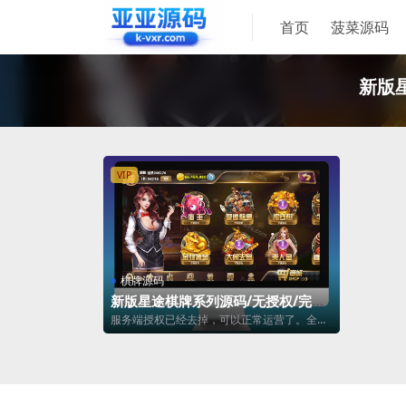
首页
菠菜源码
新版
VIP
棋牌源码
新版星途棋牌系列源码/无授权/完整
双端/后台控制/陪玩机器人
服务端授权已经去掉，可以正常运营了。全游
戏都能运行，并且全能控制。 测试时候赛马...