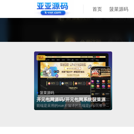
首页
菠菜源码
VIP
菠菜源码
开元包网源码/开元包网系统菠菜源
码,彩票+接口分离代理模式前端VUE
前端是采用的vue未编译的后端是php完整开
+后端PHP
源，功能齐全，接口对接的是乐娱现在是...